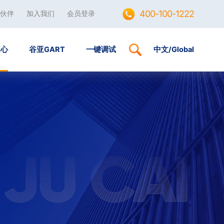
400-100-1222
伙伴
加入我们
会员登录
中心
谷亚GART
一键调试
中文
/
Global
景案例
星彩智能配单
视频宣传
ITR售后服务平台
制室
展览展示
体育赛事
议室
交通枢纽
慧教室
业空间
字展陈