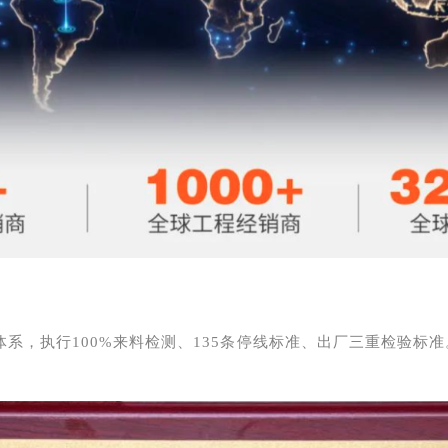
系，执行100%来料检测、135条停线标准、出厂三重检验标准