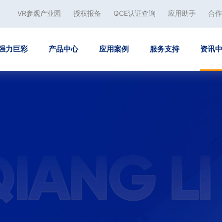
VR参观产业园
授权报备
QCE认证查询
应用助手
合作
强力巨彩
产品中心
应用案例
服务支持
资讯
心
公司概况
下载中心
荣誉资质
显示产品
知识普及
企业文化
公司新闻
行业案例
QCE认证查询
配套产品
社会责任
媒体报道
应用助手
联络方式
市场活动
解决方案
场
室内显示
智慧教育
箱体品类
文娱行业
商业文娱
控
户外显示
智慧体育
广电演艺
广电演播
会
单双色显示
智慧政务
智慧医疗
智慧教育
智
创意显示
展览展示
其他案例
智能会议
商
租赁系列
广泛商业
户外传媒
数